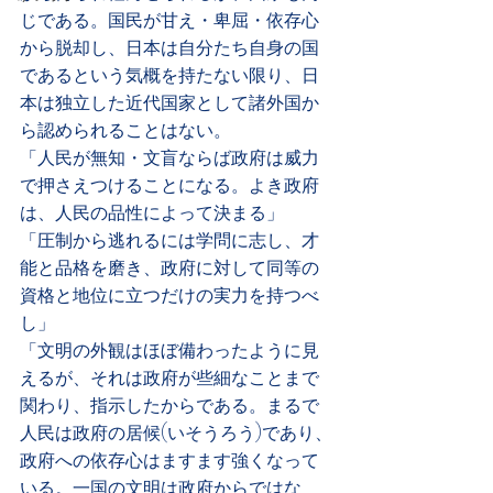
じである。国民が甘え・卑屈・依存心
から脱却し、日本は自分たち自身の国
であるという気概を持たない限り、日
本は独立した近代国家として諸外国か
ら認められることはない。
「人民が無知・文盲ならば政府は威力
で押さえつけることになる。よき政府
は、人民の品性によって決まる」
「圧制から逃れるには学問に志し、才
能と品格を磨き、政府に対して同等の
資格と地位に立つだけの実力を持つべ
し」
「文明の外観はほぼ備わったように見
えるが、それは政府が些細なことまで
関わり、指示したからである。まるで
人民は政府の居候(いそうろう)であり、
政府への依存心はますます強くなって
いる。一国の文明は政府からではな