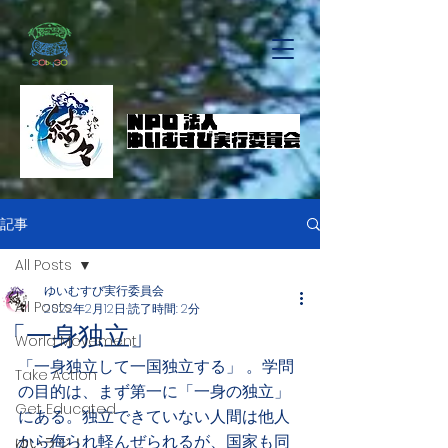
記事
All Posts
ゆいむすび実行委員会
All Posts
2022年2月12日
読了時間: 2分
「一身独立」
World Movement
「一身独立して一国独立する」 。学問
Take Action
の目的は、まず第一に「一身の独立」
Get Educated
にある。独立できていない人間は他人
から侮られ軽んぜられるが、国家も同
ゆいラジ！