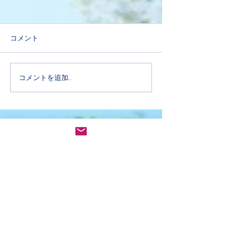
コメント
コメントを追加…
第二回奄美群島学生環境
奄美市SDGs推
シンポジウムEXPO！
フォーム主催『
らく 奄美SDGs
タ』
30by30アライアンス参加団体登録
鹿児
島県認定
「みんなの水辺サポーター」
奄美群島希少野生生物保護対策協議会
​「奄美大島・徳之島の貴重な野生動植物を守
り隊」任命