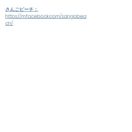
さんごビーチ：
https://m.facebook.com/sangobea
ch/