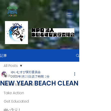
記事
All Posts
ゆいむすび実行委員会
All Posts
2022年1月23日
読了時間: 2分
NEW YEAR BEACH CLEAN
World Movement
Take Action
Get Educated
ゆいラジ！