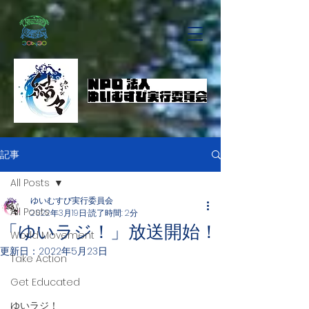
記事
All Posts
ゆいむすび実行委員会
All Posts
2022年3月19日
読了時間: 2分
「ゆいラジ！」放送開始！
World Movement
更新日：
2022年5月23日
Take Action
Get Educated
ゆいラジ！