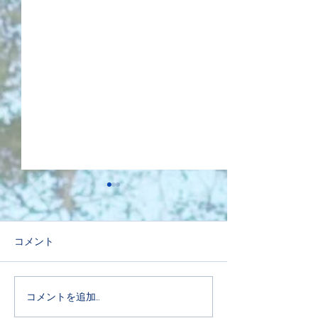
コメント
コメントを追加…
WORLD CLEANUP DAY
奄美新聞、南海