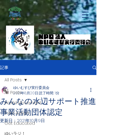
記事
All Posts
ゆいむすび実行委員会
All Posts
2021年8月20日
読了時間: 1分
みんなの水辺サポート推進
World Movement
事業活動団体認定
Take Action
更新日：
2021年10月9日
Get Educated
ゆいラジ！