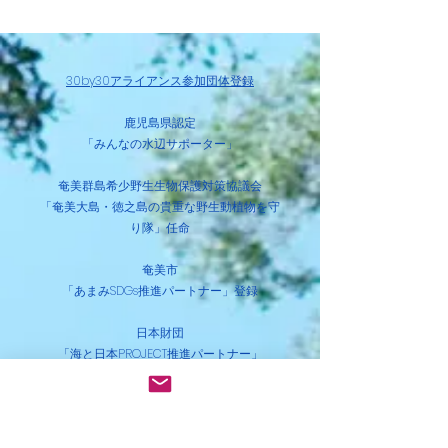
2021
に掲載されまし
30by30アライアンス参加団体登録
鹿児
島県認定
「みんなの水辺サポーター」
奄美群島希少野生生物保護対策協議会
​「奄美大島・徳之島の貴重な野生動植物を守
り隊」任命
奄美市
「あまみSDGs推進パートナー」登録
​日本財団
「海と日本PROJECT推進パートナー」
「海と日本PROJECT」BLUE SHIP登録
WORLD CLEANUP DAY JAPAN
​認定地域パートナー